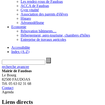
Les rendez-vous de Faudoas
ACCA de Faudoas
Gym vitalité
Association des parents d'élèves
Higaro
Aéromodélisme
Economie
Rénovation bâtiments....
Hébergement, agro-tourisme, chambres d'hôtes
Entreprise de travaux agricoles
Accessibilite
Index (A-Z)
recherche avancee
Mairie de Faudoas
Le Bourg
82500 FAUDOAS
Tél. 05 63 02 31 68
Contact
Agenda
Liens directs