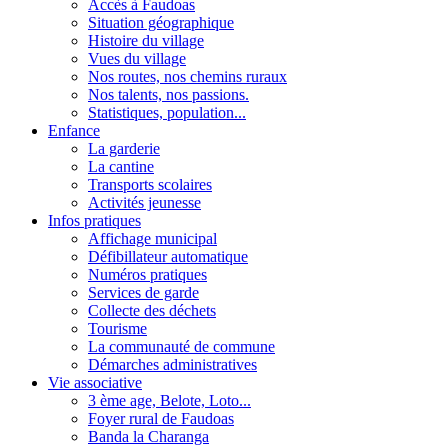
Accès à Faudoas
Situation géographique
Histoire du village
Vues du village
Nos routes, nos chemins ruraux
Nos talents, nos passions.
Statistiques, population...
Enfance
La garderie
La cantine
Transports scolaires
Activités jeunesse
Infos pratiques
Affichage municipal
Défibillateur automatique
Numéros pratiques
Services de garde
Collecte des déchets
Tourisme
La communauté de commune
Démarches administratives
Vie associative
3 ème age, Belote, Loto...
Foyer rural de Faudoas
Banda la Charanga