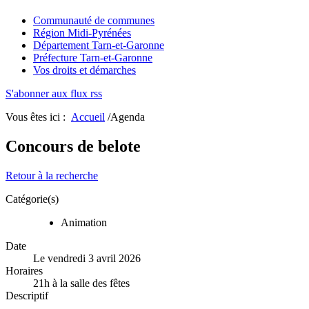
Communauté de communes
Région Midi-Pyrénées
Département Tarn-et-Garonne
Préfecture Tarn-et-Garonne
Vos droits et démarches
S'abonner aux flux rss
Vous êtes ici :
Accueil
/Agenda
Concours de belote
Retour à la recherche
Catégorie(s)
Animation
Date
Le vendredi 3 avril 2026
Horaires
21h à la salle des fêtes
Descriptif