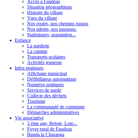
Accès à Faudoas
Situation géographique
Histoire du village
Vues du village
Nos routes, nos chemins ruraux
Nos talents, nos passions.
Statistiques, population...
Enfance
La garderie
La cantine
Transports scolaires
Activités jeunesse
Infos pratiques
Affichage municipal
Défibillateur automatique
Numéros pratiques
Services de garde
Collecte des déchets
Tourisme
La communauté de commune
Démarches administratives
Vie associative
3 ème age, Belote, Loto...
Foyer rural de Faudoas
Banda la Charanga