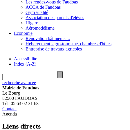
Les rendez-vous de Faudoas
ACCA de Faudoas
Gym vitalité
Association des parents d'élèves
Higaro
Aéromodélisme
Economie
Rénovation bâtiments....
Hébergement, agro-tourisme, chambres d'hôtes
Entreprise de travaux agricoles
Accessibilite
Index (A-Z)
recherche avancee
Mairie de Faudoas
Le Bourg
82500 FAUDOAS
Tél. 05 63 02 31 68
Contact
Agenda
Liens directs