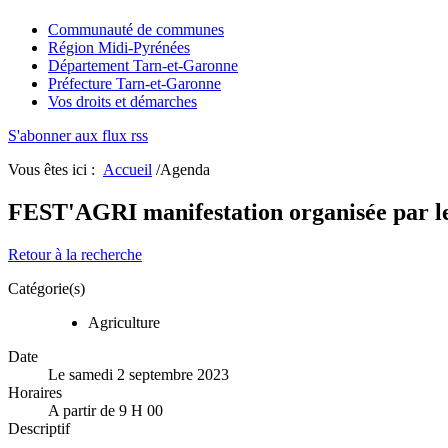
Communauté de communes
Région Midi-Pyrénées
Département Tarn-et-Garonne
Préfecture Tarn-et-Garonne
Vos droits et démarches
S'abonner aux flux rss
Vous êtes ici :
Accueil
/Agenda
FEST'AGRI manifestation organisée par le
Retour à la recherche
Catégorie(s)
Agriculture
Date
Le samedi 2 septembre 2023
Horaires
A partir de 9 H 00
Descriptif