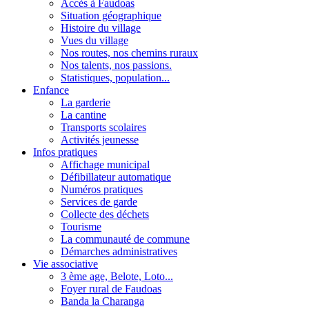
Accès à Faudoas
Situation géographique
Histoire du village
Vues du village
Nos routes, nos chemins ruraux
Nos talents, nos passions.
Statistiques, population...
Enfance
La garderie
La cantine
Transports scolaires
Activités jeunesse
Infos pratiques
Affichage municipal
Défibillateur automatique
Numéros pratiques
Services de garde
Collecte des déchets
Tourisme
La communauté de commune
Démarches administratives
Vie associative
3 ème age, Belote, Loto...
Foyer rural de Faudoas
Banda la Charanga