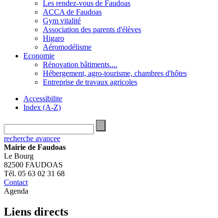
Les rendez-vous de Faudoas
ACCA de Faudoas
Gym vitalité
Association des parents d'élèves
Higaro
Aéromodélisme
Economie
Rénovation bâtiments....
Hébergement, agro-tourisme, chambres d'hôtes
Entreprise de travaux agricoles
Accessibilite
Index (A-Z)
recherche avancee
Mairie de Faudoas
Le Bourg
82500 FAUDOAS
Tél. 05 63 02 31 68
Contact
Agenda
Liens directs