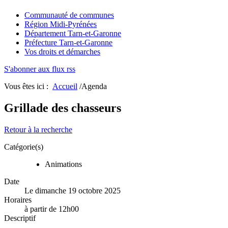
Communauté de communes
Région Midi-Pyrénées
Département Tarn-et-Garonne
Préfecture Tarn-et-Garonne
Vos droits et démarches
S'abonner aux flux rss
Vous êtes ici :
Accueil
/Agenda
Grillade des chasseurs
Retour à la recherche
Catégorie(s)
Animations
Date
Le dimanche 19 octobre 2025
Horaires
à partir de 12h00
Descriptif