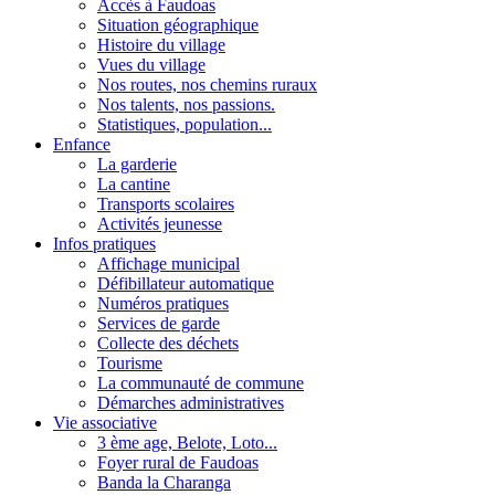
Accès à Faudoas
Situation géographique
Histoire du village
Vues du village
Nos routes, nos chemins ruraux
Nos talents, nos passions.
Statistiques, population...
Enfance
La garderie
La cantine
Transports scolaires
Activités jeunesse
Infos pratiques
Affichage municipal
Défibillateur automatique
Numéros pratiques
Services de garde
Collecte des déchets
Tourisme
La communauté de commune
Démarches administratives
Vie associative
3 ème age, Belote, Loto...
Foyer rural de Faudoas
Banda la Charanga