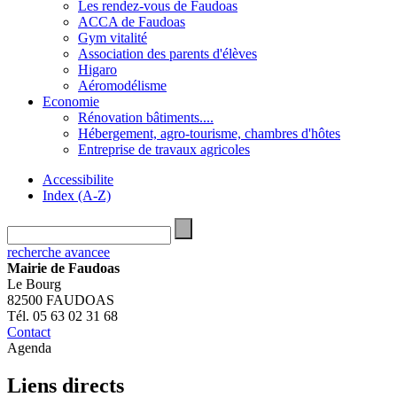
Les rendez-vous de Faudoas
ACCA de Faudoas
Gym vitalité
Association des parents d'élèves
Higaro
Aéromodélisme
Economie
Rénovation bâtiments....
Hébergement, agro-tourisme, chambres d'hôtes
Entreprise de travaux agricoles
Accessibilite
Index (A-Z)
recherche avancee
Mairie de Faudoas
Le Bourg
82500 FAUDOAS
Tél. 05 63 02 31 68
Contact
Agenda
Liens directs