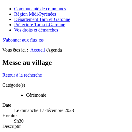
Communauté de communes
Région Midi-Pyrénées
Département Tarn-et-Garonne
Préfecture Tarn-et-Garonne
Vos droits et démarches
S'abonner aux flux rss
Vous êtes ici :
Accueil
/Agenda
Messe au village
Retour à la recherche
Catégorie(s)
Cérémonie
Date
Le dimanche 17 décembre 2023
Horaires
9h30
Descriptif