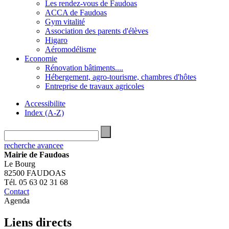
Les rendez-vous de Faudoas
ACCA de Faudoas
Gym vitalité
Association des parents d'élèves
Higaro
Aéromodélisme
Economie
Rénovation bâtiments....
Hébergement, agro-tourisme, chambres d'hôtes
Entreprise de travaux agricoles
Accessibilite
Index (A-Z)
recherche avancee
Mairie de Faudoas
Le Bourg
82500 FAUDOAS
Tél. 05 63 02 31 68
Contact
Agenda
Liens directs