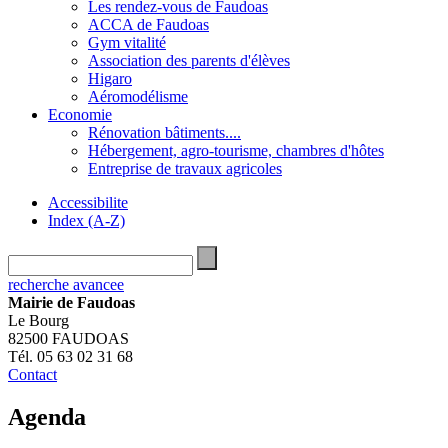
Les rendez-vous de Faudoas
ACCA de Faudoas
Gym vitalité
Association des parents d'élèves
Higaro
Aéromodélisme
Economie
Rénovation bâtiments....
Hébergement, agro-tourisme, chambres d'hôtes
Entreprise de travaux agricoles
Accessibilite
Index (A-Z)
recherche avancee
Mairie de Faudoas
Le Bourg
82500 FAUDOAS
Tél. 05 63 02 31 68
Contact
Agenda