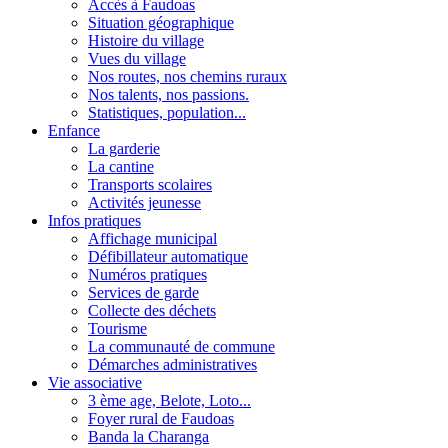
Accès à Faudoas
Situation géographique
Histoire du village
Vues du village
Nos routes, nos chemins ruraux
Nos talents, nos passions.
Statistiques, population...
Enfance
La garderie
La cantine
Transports scolaires
Activités jeunesse
Infos pratiques
Affichage municipal
Défibillateur automatique
Numéros pratiques
Services de garde
Collecte des déchets
Tourisme
La communauté de commune
Démarches administratives
Vie associative
3 ème age, Belote, Loto...
Foyer rural de Faudoas
Banda la Charanga