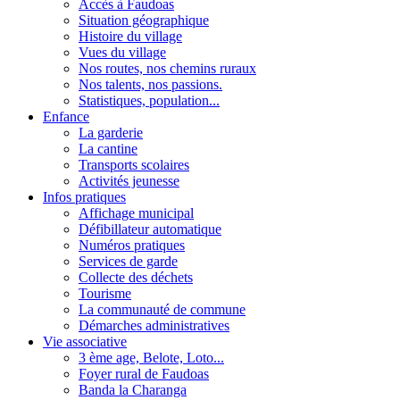
Accès à Faudoas
Situation géographique
Histoire du village
Vues du village
Nos routes, nos chemins ruraux
Nos talents, nos passions.
Statistiques, population...
Enfance
La garderie
La cantine
Transports scolaires
Activités jeunesse
Infos pratiques
Affichage municipal
Défibillateur automatique
Numéros pratiques
Services de garde
Collecte des déchets
Tourisme
La communauté de commune
Démarches administratives
Vie associative
3 ème age, Belote, Loto...
Foyer rural de Faudoas
Banda la Charanga