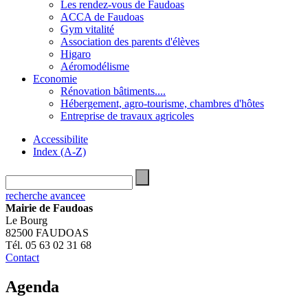
Les rendez-vous de Faudoas
ACCA de Faudoas
Gym vitalité
Association des parents d'élèves
Higaro
Aéromodélisme
Economie
Rénovation bâtiments....
Hébergement, agro-tourisme, chambres d'hôtes
Entreprise de travaux agricoles
Accessibilite
Index (A-Z)
recherche avancee
Mairie de Faudoas
Le Bourg
82500 FAUDOAS
Tél. 05 63 02 31 68
Contact
Agenda