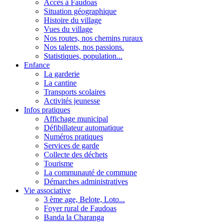
Accès à Faudoas
Situation géographique
Histoire du village
Vues du village
Nos routes, nos chemins ruraux
Nos talents, nos passions.
Statistiques, population...
Enfance
La garderie
La cantine
Transports scolaires
Activités jeunesse
Infos pratiques
Affichage municipal
Défibillateur automatique
Numéros pratiques
Services de garde
Collecte des déchets
Tourisme
La communauté de commune
Démarches administratives
Vie associative
3 ème age, Belote, Loto...
Foyer rural de Faudoas
Banda la Charanga