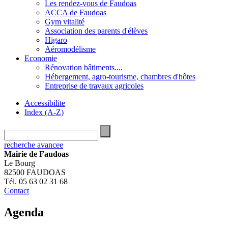
Les rendez-vous de Faudoas
ACCA de Faudoas
Gym vitalité
Association des parents d'élèves
Higaro
Aéromodélisme
Economie
Rénovation bâtiments....
Hébergement, agro-tourisme, chambres d'hôtes
Entreprise de travaux agricoles
Accessibilite
Index (A-Z)
recherche avancee
Mairie de Faudoas
Le Bourg
82500 FAUDOAS
Tél. 05 63 02 31 68
Contact
Agenda