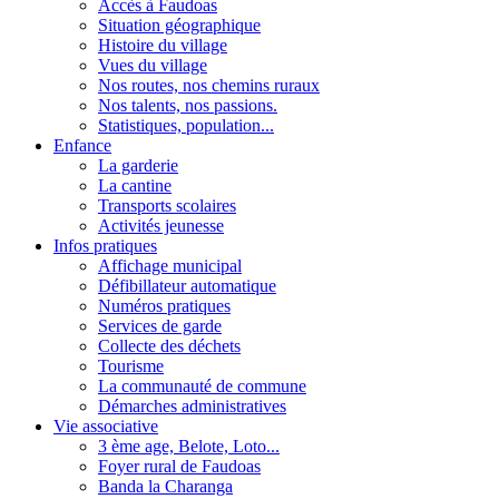
Accès à Faudoas
Situation géographique
Histoire du village
Vues du village
Nos routes, nos chemins ruraux
Nos talents, nos passions.
Statistiques, population...
Enfance
La garderie
La cantine
Transports scolaires
Activités jeunesse
Infos pratiques
Affichage municipal
Défibillateur automatique
Numéros pratiques
Services de garde
Collecte des déchets
Tourisme
La communauté de commune
Démarches administratives
Vie associative
3 ème age, Belote, Loto...
Foyer rural de Faudoas
Banda la Charanga