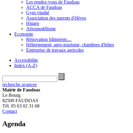
Les rendez-vous de Faudoas
ACCA de Faudoas
Gym vitalité
Association des parents d'élèves
Higaro
Aéromodélisme
Economie
Rénovation bâtiments....
Hébergement, agro-tourisme, chambres d'hôtes
Entreprise de travaux agricoles
Accessibilite
Index (A-Z)
recherche avancee
Mairie de Faudoas
Le Bourg
82500 FAUDOAS
Tél. 05 63 02 31 68
Contact
Agenda