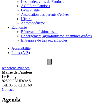
Les rendez-vous de Faudoas
ACCA de Faudoas
Gym vitalité
Association des parents d'élèves
Higaro
Aéromodélisme
Economie
Rénovation bâtiments....
Hébergement, agro-tourisme, chambres d'hôtes
Entreprise de travaux agricoles
Accessibilite
Index (A-Z)
recherche avancee
Mairie de Faudoas
Le Bourg
82500 FAUDOAS
Tél. 05 63 02 31 68
Contact
Agenda