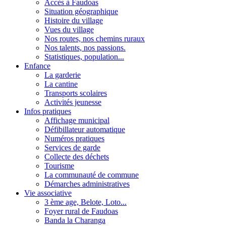
Accès à Faudoas
Situation géographique
Histoire du village
Vues du village
Nos routes, nos chemins ruraux
Nos talents, nos passions.
Statistiques, population...
Enfance
La garderie
La cantine
Transports scolaires
Activités jeunesse
Infos pratiques
Affichage municipal
Défibillateur automatique
Numéros pratiques
Services de garde
Collecte des déchets
Tourisme
La communauté de commune
Démarches administratives
Vie associative
3 ème age, Belote, Loto...
Foyer rural de Faudoas
Banda la Charanga