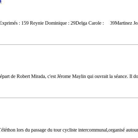
5
 167Exprimés : 159 Reynie Dominique : 29Delga Carole : 39Martinez Jea
départ de Robert Mirada, c'est Jérome Maylin qui ouvrait la séance. Il don
Téléthon lors du passage du tour cycliste intercommunal,organisé autou