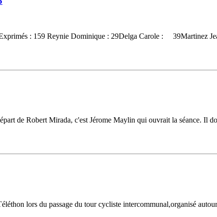
5
 167Exprimés : 159 Reynie Dominique : 29Delga Carole : 39Martinez Jea
départ de Robert Mirada, c'est Jérome Maylin qui ouvrait la séance. Il don
Téléthon lors du passage du tour cycliste intercommunal,organisé autou