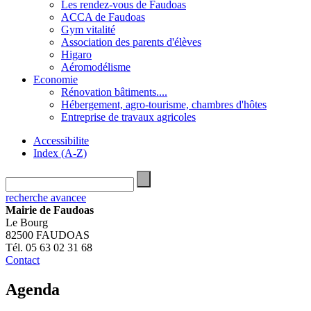
Les rendez-vous de Faudoas
ACCA de Faudoas
Gym vitalité
Association des parents d'élèves
Higaro
Aéromodélisme
Economie
Rénovation bâtiments....
Hébergement, agro-tourisme, chambres d'hôtes
Entreprise de travaux agricoles
Accessibilite
Index (A-Z)
recherche avancee
Mairie de Faudoas
Le Bourg
82500 FAUDOAS
Tél. 05 63 02 31 68
Contact
Agenda