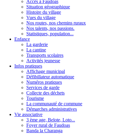
Accès à Faudoas
Situation géographique
Histoire du village
Vues du village
Nos routes, nos chemins ruraux
Nos talents, nos passions.
Statistiques, population...
Enfance
La garderie
La cantine
Transports scolaires
Activités jeunesse
Infos pratiques
Affichage municipal
Défibillateur automatique
Numéros pratiques
Services de garde
Collecte des déchets
Tourisme
La communauté de commune
Démarches administratives
Vie associative
3 ème age, Belote, Loto...
Foyer rural de Faudoas
Banda la Charanga