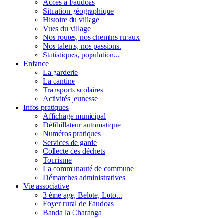
Accès à Faudoas
Situation géographique
Histoire du village
Vues du village
Nos routes, nos chemins ruraux
Nos talents, nos passions.
Statistiques, population...
Enfance
La garderie
La cantine
Transports scolaires
Activités jeunesse
Infos pratiques
Affichage municipal
Défibillateur automatique
Numéros pratiques
Services de garde
Collecte des déchets
Tourisme
La communauté de commune
Démarches administratives
Vie associative
3 ème age, Belote, Loto...
Foyer rural de Faudoas
Banda la Charanga