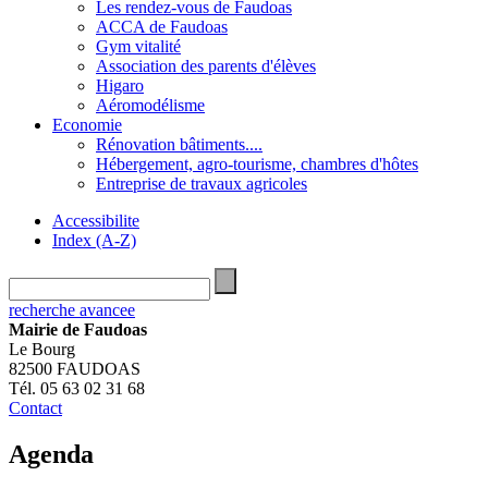
Les rendez-vous de Faudoas
ACCA de Faudoas
Gym vitalité
Association des parents d'élèves
Higaro
Aéromodélisme
Economie
Rénovation bâtiments....
Hébergement, agro-tourisme, chambres d'hôtes
Entreprise de travaux agricoles
Accessibilite
Index (A-Z)
recherche avancee
Mairie de Faudoas
Le Bourg
82500 FAUDOAS
Tél. 05 63 02 31 68
Contact
Agenda