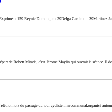
5
 167Exprimés : 159 Reynie Dominique : 29Delga Carole : 39Martinez Jea
départ de Robert Mirada, c'est Jérome Maylin qui ouvrait la séance. Il don
Téléthon lors du passage du tour cycliste intercommunal,organisé autou