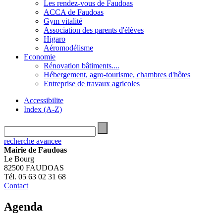
Les rendez-vous de Faudoas
ACCA de Faudoas
Gym vitalité
Association des parents d'élèves
Higaro
Aéromodélisme
Economie
Rénovation bâtiments....
Hébergement, agro-tourisme, chambres d'hôtes
Entreprise de travaux agricoles
Accessibilite
Index (A-Z)
recherche avancee
Mairie de Faudoas
Le Bourg
82500 FAUDOAS
Tél. 05 63 02 31 68
Contact
Agenda