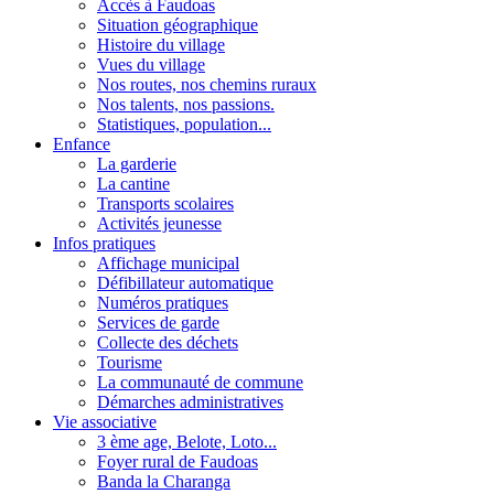
Accès à Faudoas
Situation géographique
Histoire du village
Vues du village
Nos routes, nos chemins ruraux
Nos talents, nos passions.
Statistiques, population...
Enfance
La garderie
La cantine
Transports scolaires
Activités jeunesse
Infos pratiques
Affichage municipal
Défibillateur automatique
Numéros pratiques
Services de garde
Collecte des déchets
Tourisme
La communauté de commune
Démarches administratives
Vie associative
3 ème age, Belote, Loto...
Foyer rural de Faudoas
Banda la Charanga