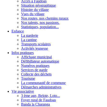
Accès à Faudoas
Situation géographique
Histoire du village
Vues du village
Nos routes, nos chemins ruraux
Nos talents, nos passions.
Statistiques, population...
Enfance
La garderie
La cantine
Transports scolaires
Activités jeunesse
Infos pratiques
Affichage municipal
Défibillateur automatique
Numéros pratiques
Services de garde
Collecte des déchets
Tourisme
La communauté de commune
Démarches administratives
Vie associative
3 ème age, Belote, Loto...
Foyer rural de Faudoas
Banda la Charanga