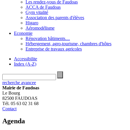
Les rendez-vous de Faudoas
ACCA de Faudoas
Gym vitalité
Association des parents d'élèves
Higaro
Aéromodélisme
Economie
Rénovation bâtiments....
Hébergement, agro-tourisme, chambres d'hôtes
Entreprise de travaux agricoles
Accessibilite
Index (A-Z)
recherche avancee
Mairie de Faudoas
Le Bourg
82500 FAUDOAS
Tél. 05 63 02 31 68
Contact
Agenda