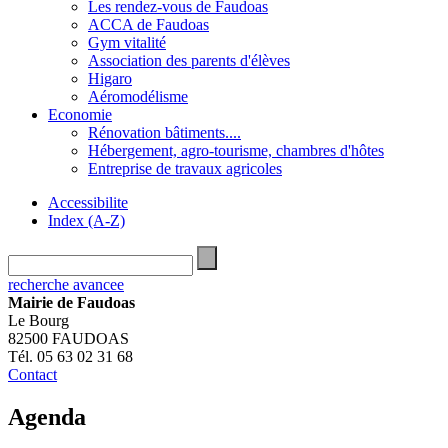
Les rendez-vous de Faudoas
ACCA de Faudoas
Gym vitalité
Association des parents d'élèves
Higaro
Aéromodélisme
Economie
Rénovation bâtiments....
Hébergement, agro-tourisme, chambres d'hôtes
Entreprise de travaux agricoles
Accessibilite
Index (A-Z)
recherche avancee
Mairie de Faudoas
Le Bourg
82500 FAUDOAS
Tél. 05 63 02 31 68
Contact
Agenda