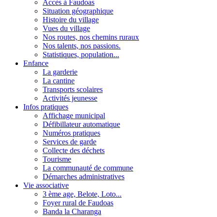
Accès à Faudoas
Situation géographique
Histoire du village
Vues du village
Nos routes, nos chemins ruraux
Nos talents, nos passions.
Statistiques, population...
Enfance
La garderie
La cantine
Transports scolaires
Activités jeunesse
Infos pratiques
Affichage municipal
Défibillateur automatique
Numéros pratiques
Services de garde
Collecte des déchets
Tourisme
La communauté de commune
Démarches administratives
Vie associative
3 ème age, Belote, Loto...
Foyer rural de Faudoas
Banda la Charanga