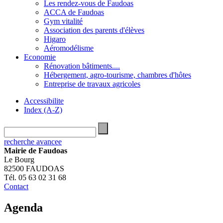
Les rendez-vous de Faudoas
ACCA de Faudoas
Gym vitalité
Association des parents d'élèves
Higaro
Aéromodélisme
Economie
Rénovation bâtiments....
Hébergement, agro-tourisme, chambres d'hôtes
Entreprise de travaux agricoles
Accessibilite
Index (A-Z)
recherche avancee
Mairie de Faudoas
Le Bourg
82500 FAUDOAS
Tél. 05 63 02 31 68
Contact
Agenda