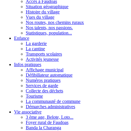
Accès à Faudoas
Situation géographique
Histoire du village
Vues du village
Nos routes, nos chemins ruraux
Nos talents, nos passions.
Statistiques, population...
Enfance
La garderie
La cantine
Transports scolaires
Activités jeunesse
Infos pratiques
Affichage municipal
Défibillateur automatique
Numéros pratiques
Services de garde
Collecte des déchets
Tourisme
La communauté de commune
Démarches administratives
Vie associative
3 ème age, Belote, Loto...
Foyer rural de Faudoas
Banda la Charanga