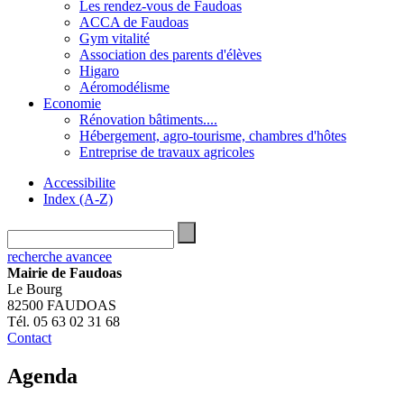
Les rendez-vous de Faudoas
ACCA de Faudoas
Gym vitalité
Association des parents d'élèves
Higaro
Aéromodélisme
Economie
Rénovation bâtiments....
Hébergement, agro-tourisme, chambres d'hôtes
Entreprise de travaux agricoles
Accessibilite
Index (A-Z)
recherche avancee
Mairie de Faudoas
Le Bourg
82500 FAUDOAS
Tél. 05 63 02 31 68
Contact
Agenda