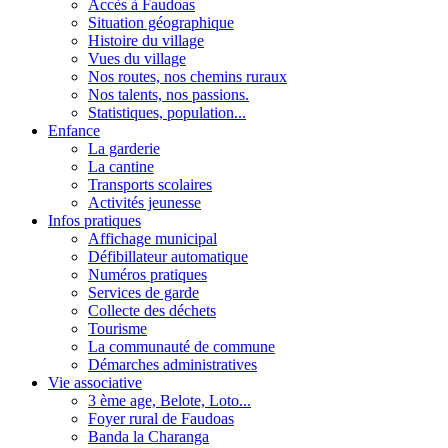
Accès à Faudoas
Situation géographique
Histoire du village
Vues du village
Nos routes, nos chemins ruraux
Nos talents, nos passions.
Statistiques, population...
Enfance
La garderie
La cantine
Transports scolaires
Activités jeunesse
Infos pratiques
Affichage municipal
Défibillateur automatique
Numéros pratiques
Services de garde
Collecte des déchets
Tourisme
La communauté de commune
Démarches administratives
Vie associative
3 ème age, Belote, Loto...
Foyer rural de Faudoas
Banda la Charanga