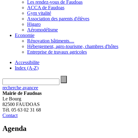
Les rendez-vous de Faudoas
ACCA de Faudoas
Gym vitalité
Association des parents d'élèves
Higaro
Aéromodélisme
Economie
Rénovation bâtiments....
Hébergement, agro-tourisme, chambres d'hôtes
Entreprise de travaux agricoles
Accessibilite
Index (A-Z)
recherche avancee
Mairie de Faudoas
Le Bourg
82500 FAUDOAS
Tél. 05 63 02 31 68
Contact
Agenda