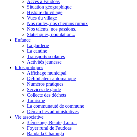
Accès à Faudoas
Situation géographique
Histoire du village
Vues du village
Nos routes, nos chemins ruraux
Nos talents, nos passions.
Statistiques, population...
Enfance
La garderie
La cantine
Transports scolaires
Activités jeunesse
Infos pratiques
Affichage municipal
Défibillateur automatique
Numéros pratiques
Services de garde
Collecte des déchets
Tourisme
La communauté de commune
Démarches administratives
Vie associative
3 ème age, Belote, Loto...
Foyer rural de Faudoas
Banda la Charanga