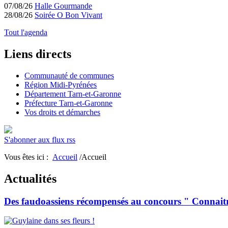
07/08/26
Halle Gourmande
28/08/26
Soirée O Bon Vivant
Tout l'agenda
Liens directs
Communauté de communes
Région Midi-Pyrénées
Département Tarn-et-Garonne
Préfecture Tarn-et-Garonne
Vos droits et démarches
S'abonner aux flux rss
Vous êtes ici :
Accueil
/Accueil
Actualités
Des faudoassiens récompensés au concours " Connaitre l