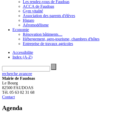
Les rendez-vous de Faudoas
ACCA de Faudoas
Gym vitalité
Association des parents d'élèves
Higaro
Aéromodélisme
Economie
Rénovation bâtiments....
Hébergement, agro-tourisme, chambres d'hôtes
Entreprise de travaux agricoles
Accessibilite
Index (A-Z)
recherche avancee
Mairie de Faudoas
Le Bourg
82500 FAUDOAS
Tél. 05 63 02 31 68
Contact
Agenda