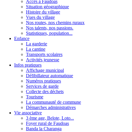
Accès à Faudoas
Situation géographique
Histoire du village
Vues du village
Nos routes, nos chemins ruraux
Nos talents, nos passions.
Statistiques, population...
Enfance
La garderie
La cantine
Transports scolaires
Activités jeunesse
Infos pratiques
Affichage municipal
Défibillateur automatique
Numéros pratiques
Services de garde
Collecte des déchets
Tourisme
La communauté de commune
Démarches administratives
Vie associative
3 ème age, Belote, Loto...
Foyer rural de Faudoas
Banda la Charanga