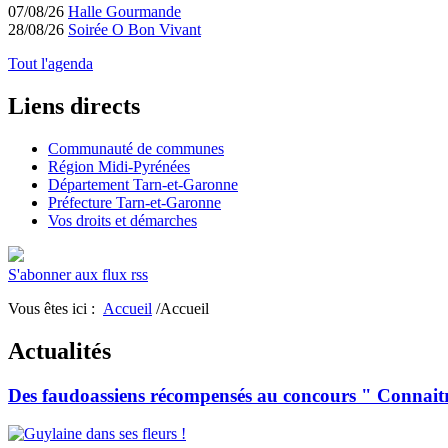
07/08/26
Halle Gourmande
28/08/26
Soirée O Bon Vivant
Tout l'agenda
Liens directs
Communauté de communes
Région Midi-Pyrénées
Département Tarn-et-Garonne
Préfecture Tarn-et-Garonne
Vos droits et démarches
S'abonner aux flux rss
Vous êtes ici :
Accueil
/Accueil
Actualités
Des faudoassiens récompensés au concours " Connaitre l