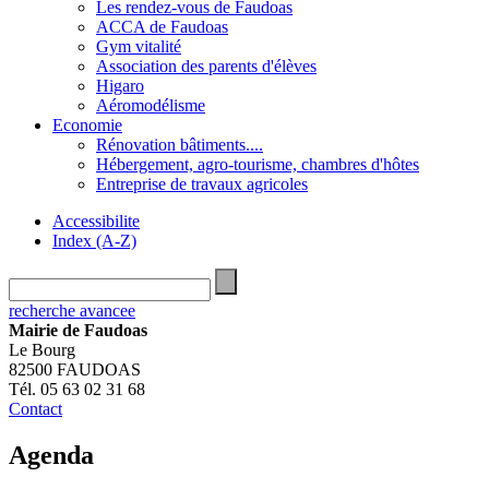
Les rendez-vous de Faudoas
ACCA de Faudoas
Gym vitalité
Association des parents d'élèves
Higaro
Aéromodélisme
Economie
Rénovation bâtiments....
Hébergement, agro-tourisme, chambres d'hôtes
Entreprise de travaux agricoles
Accessibilite
Index (A-Z)
recherche avancee
Mairie de Faudoas
Le Bourg
82500 FAUDOAS
Tél. 05 63 02 31 68
Contact
Agenda