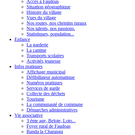
Accès à Faudoas
Situation géographique
Histoire du village
Vues du village
Nos routes, nos chemins ruraux
Nos talents, nos passions.
Statistiques, population...
Enfance
La garderie
La cantine
Transports scolaires
Activités jeunesse
Infos pratiques
Affichage municipal
Défibillateur automatique
Numéros pratiques
Services de garde
Collecte des déchets
Tourisme
La communauté de commune
Démarches administratives
Vie associative
3 ème age, Belote, Loto...
Foyer rural de Faudoas
Banda la Charanga