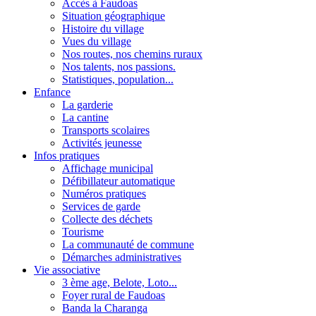
Accès à Faudoas
Situation géographique
Histoire du village
Vues du village
Nos routes, nos chemins ruraux
Nos talents, nos passions.
Statistiques, population...
Enfance
La garderie
La cantine
Transports scolaires
Activités jeunesse
Infos pratiques
Affichage municipal
Défibillateur automatique
Numéros pratiques
Services de garde
Collecte des déchets
Tourisme
La communauté de commune
Démarches administratives
Vie associative
3 ème age, Belote, Loto...
Foyer rural de Faudoas
Banda la Charanga