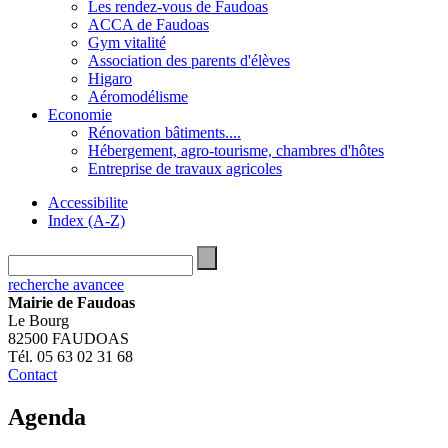
Les rendez-vous de Faudoas
ACCA de Faudoas
Gym vitalité
Association des parents d'élèves
Higaro
Aéromodélisme
Economie
Rénovation bâtiments....
Hébergement, agro-tourisme, chambres d'hôtes
Entreprise de travaux agricoles
Accessibilite
Index (A-Z)
recherche avancee
Mairie de Faudoas
Le Bourg
82500 FAUDOAS
Tél. 05 63 02 31 68
Contact
Agenda