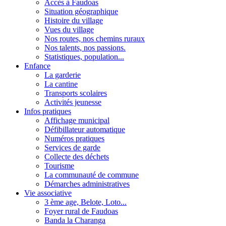
Accès à Faudoas
Situation géographique
Histoire du village
Vues du village
Nos routes, nos chemins ruraux
Nos talents, nos passions.
Statistiques, population...
Enfance
La garderie
La cantine
Transports scolaires
Activités jeunesse
Infos pratiques
Affichage municipal
Défibillateur automatique
Numéros pratiques
Services de garde
Collecte des déchets
Tourisme
La communauté de commune
Démarches administratives
Vie associative
3 ème age, Belote, Loto...
Foyer rural de Faudoas
Banda la Charanga