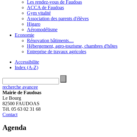
Les rendez-vous de Faudoas
ACCA de Faudoas
Gym vitalité
Association des parents d'élèves
Higaro
Aéromodélisme
Economie
Rénovation bâtiments....
Hébergement, agro-tourisme, chambres d'hôtes
Entreprise de travaux agricoles
Accessibilite
Index (A-Z)
recherche avancee
Mairie de Faudoas
Le Bourg
82500 FAUDOAS
Tél. 05 63 02 31 68
Contact
Agenda