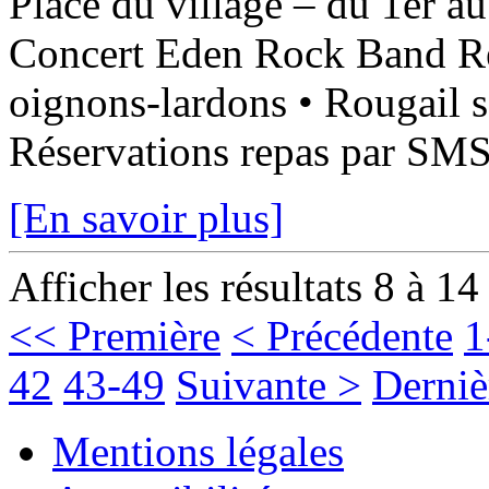
Place du village – du 1er a
Concert Eden Rock Band Rep
oignons-lardons • Rougail s
Réservations repas par SMS 
[En savoir plus]
Afficher les résultats 8 à 14
<< Première
< Précédente
1
42
43-49
Suivante >
Derniè
Mentions légales