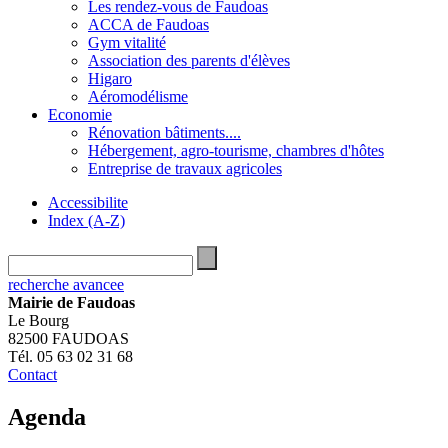
Les rendez-vous de Faudoas
ACCA de Faudoas
Gym vitalité
Association des parents d'élèves
Higaro
Aéromodélisme
Economie
Rénovation bâtiments....
Hébergement, agro-tourisme, chambres d'hôtes
Entreprise de travaux agricoles
Accessibilite
Index (A-Z)
recherche avancee
Mairie de Faudoas
Le Bourg
82500 FAUDOAS
Tél. 05 63 02 31 68
Contact
Agenda