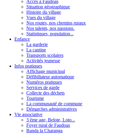
Accès à Faudoas
Situation géographique
Histoire du village
Vues du village
Nos routes, nos chemins ruraux
Nos talents, nos passions.
Statistiques, population...
Enfance
La garderie
La cantine
Transports scolaires
Activités jeunesse
Infos pratiques
Affichage municipal
Défibillateur automatique
Numéros pratiques
Services de garde
Collecte des déchets
Tourisme
La communauté de commune
Démarches administratives
Vie associative
3 ème age, Belote, Loto...
Foyer rural de Faudoas
Banda la Charanga