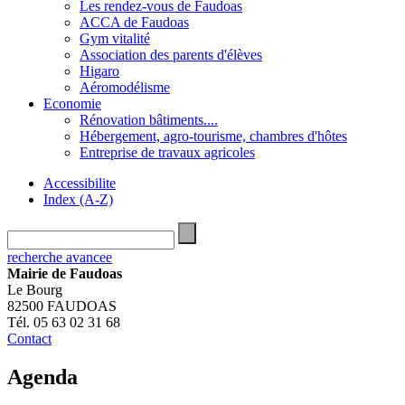
Les rendez-vous de Faudoas
ACCA de Faudoas
Gym vitalité
Association des parents d'élèves
Higaro
Aéromodélisme
Economie
Rénovation bâtiments....
Hébergement, agro-tourisme, chambres d'hôtes
Entreprise de travaux agricoles
Accessibilite
Index (A-Z)
recherche avancee
Mairie de Faudoas
Le Bourg
82500 FAUDOAS
Tél. 05 63 02 31 68
Contact
Agenda