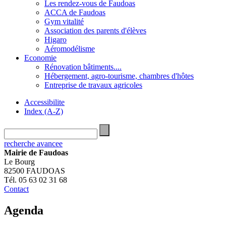
Les rendez-vous de Faudoas
ACCA de Faudoas
Gym vitalité
Association des parents d'élèves
Higaro
Aéromodélisme
Economie
Rénovation bâtiments....
Hébergement, agro-tourisme, chambres d'hôtes
Entreprise de travaux agricoles
Accessibilite
Index (A-Z)
recherche avancee
Mairie de Faudoas
Le Bourg
82500 FAUDOAS
Tél. 05 63 02 31 68
Contact
Agenda