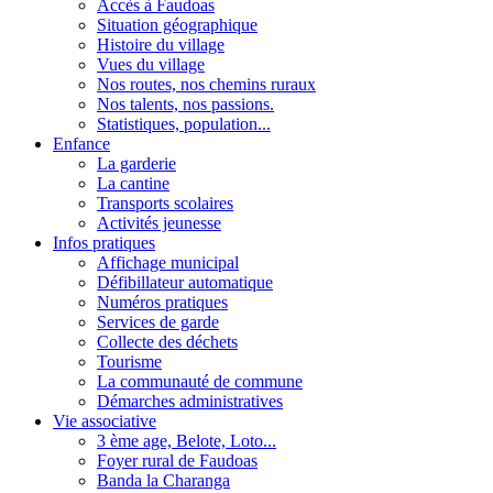
Accès à Faudoas
Situation géographique
Histoire du village
Vues du village
Nos routes, nos chemins ruraux
Nos talents, nos passions.
Statistiques, population...
Enfance
La garderie
La cantine
Transports scolaires
Activités jeunesse
Infos pratiques
Affichage municipal
Défibillateur automatique
Numéros pratiques
Services de garde
Collecte des déchets
Tourisme
La communauté de commune
Démarches administratives
Vie associative
3 ème age, Belote, Loto...
Foyer rural de Faudoas
Banda la Charanga