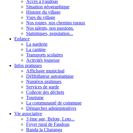
Accès à Faudoas
Situation géographique
Histoire du village
Vues du village
Nos routes, nos chemins ruraux
Nos talents, nos passions.
Statistiques, population...
Enfance
La garderie
La cantine
Transports scolaires
Activités jeunesse
Infos pratiques
Affichage municipal
Défibillateur automatique
Numéros pratiques
Services de garde
Collecte des déchets
Tourisme
La communauté de commune
Démarches administratives
Vie associative
3 ème age, Belote, Loto...
Foyer rural de Faudoas
Banda la Charanga