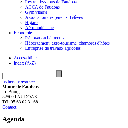
Les rendez-vous de Faudoas
ACCA de Faudoas
Gym vitalité
Association des parents d'élèves
Higaro
Aéromodélisme
Economie
Rénovation bâtiments....
Hébergement, agro-tourisme, chambres d'hôtes
Entreprise de travaux agricoles
Accessibilite
Index (A-Z)
recherche avancee
Mairie de Faudoas
Le Bourg
82500 FAUDOAS
Tél. 05 63 02 31 68
Contact
Agenda